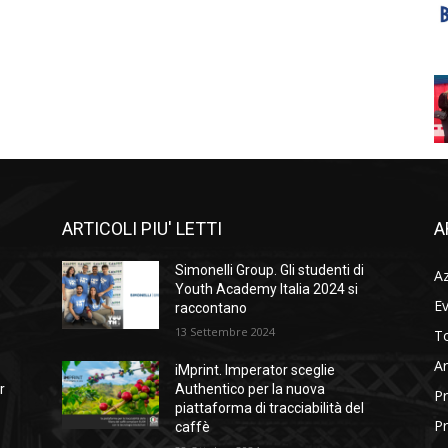
ARTICOLI PIU' LETTI
A
Simonelli Group. Gli studenti di
A
Youth Academy Italia 2024 si
Ev
raccontano
13 Settembre 2024
To
Ar
iMprint. Imperator sceglie
r
Authentico per la nuova
Pr
piattaforma di tracciabilità del
Pr
caffè