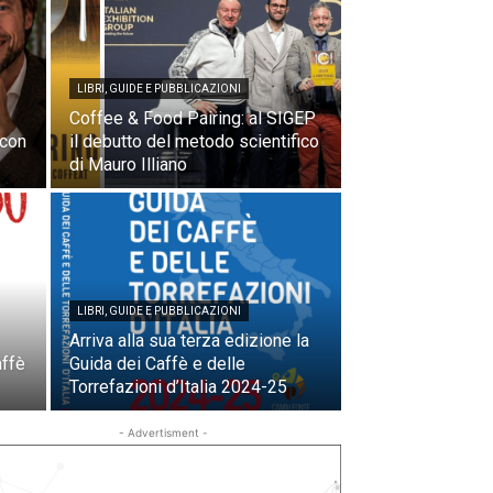
LIBRI, GUIDE E PUBBLICAZIONI
Coffee & Food Pairing: al SIGEP
 con
il debutto del metodo scientifico
di Mauro Illiano
LIBRI, GUIDE E PUBBLICAZIONI
Arriva alla sua terza edizione la
affè
Guida dei Caffè e delle
Torrefazioni d’Italia 2024-25
- Advertisment -