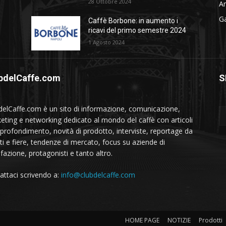
28 Ottobre 2024
Am
Ga
Caffè Borbone: in aumento i
ricavi del primo semestre 2024
1 Agosto 2024
bdelCaffe.com
S
delCaffe.com è un sito di informazione, comunicazione,
eting e networking dedicato al mondo del caffè con articoli
pprofondimento, novità di prodotto, interviste, reportage da
ti e fiere, tendenze di mercato, focus su aziende di
fazione, protagonisti e tanto altro.
attaci scrivendo a:
info@clubdelcaffe.com
HOME PAGE
NOTIZIE
Prodotti