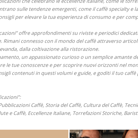
licazioni che celebrano le eccellenze italiane, come le torref
trano sulle tendenze emergenti, come il caffè specialty e la
consigli per elevare la tua esperienza di consumo e per com
icazioni” offre approfondimenti su riviste e periodici dedicati
. Rimani connesso con il mondo del caffè attraverso articoli
evanda, dalla coltivazione alla ristorazione.
ionamento, un appassionato curioso o un semplice amante del
re le tue conoscenze e per scoprire nuovi orizzonti nel mond
onsigli contenuti in questi volumi e guide, e goditi il tuo caff
icazioni”:
Pubblicazioni Caffè, Storia del Caffè, Cultura del Caffè, Tecn
lute e Caffè, Eccellenze Italiane, Torrefazioni Storiche, Baris