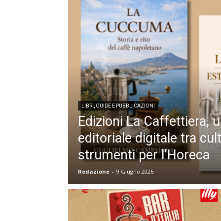
LIBRI, GUIDE E PUBBLICAZIONI
Edizioni La Caffettiera, 
editoriale digitale tra cul
strumenti per l’Horeca
Redazione
-
9 Giugno 2026