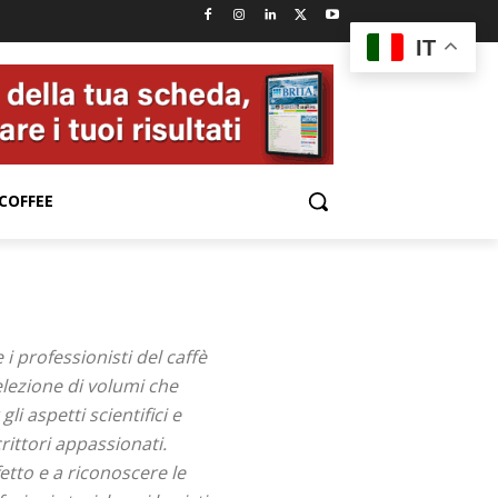
IT
COFFEE
i professionisti del caffè
lezione di volumi che
i aspetti scientifici e
rittori appassionati.
etto e a riconoscere le