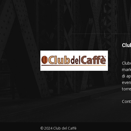
Clu
Club
mark
di a
even
torre
Cont
© 2024 Club del Caffè