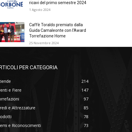
ricavi del primo semestre 2024
1 Agosto 2024
Caffè Toraldo premiato dalla
Guida Camaleonte con l’Award
Torrefazione Home
25 Novembre 2024
RTICOLI PER CATEGORIA
ziende
214
enti e Fiere
147
rrefazioni
97
redi e Attrezzature
85
odotti
78
emi e Riconoscimenti
73