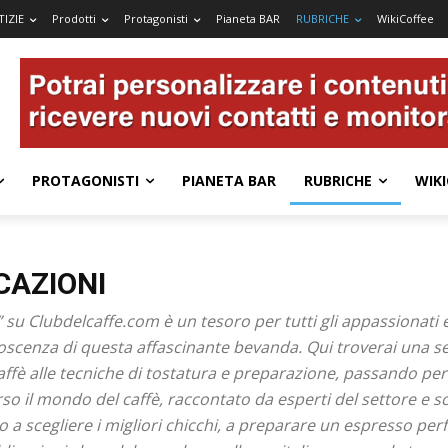
IZIE
Prodotti
Protagonisti
Pianeta BAR
RUBRICHE
WikiCoffee
PROTAGONISTI
PIANETA BAR
RUBRICHE
WIKI
ICAZIONI
 su Clubdelcaffe.com è un tesoro per tutti gli appassionati e 
scenza di questa affascinante bevanda. Qui troverai una se
affè alle tecniche di tostatura e preparazione, passando per gl
erso il mondo del caffè, raccontato da esperti del settore e sc
 a scegliere i migliori chicchi, a preparare un espresso perf