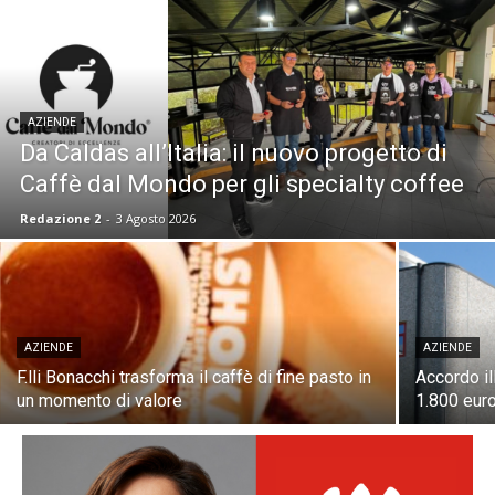
AZIENDE
Da Caldas all’Italia: il nuovo progetto di
Caffè dal Mondo per gli specialty coffee
Redazione 2
-
3 Agosto 2026
AZIENDE
AZIENDE
F.lli Bonacchi trasforma il caffè di fine pasto in
Accordo il
un momento di valore
1.800 eur