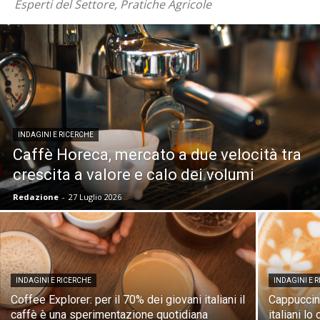
Esperti del Settore, Pratiche Agricole
INDAGINI E RICERCHE
Caffè Horeca, mercato a due velocità tra
crescita a valore e calo dei volumi
Redazione
-
27 Luglio 2026
INDAGINI E RICERCHE
INDAGINI E 
Coffee Explorer: per il 70% dei giovani italiani il
Cappuccino
caffè è una sperimentazione quotidiana
italiani l