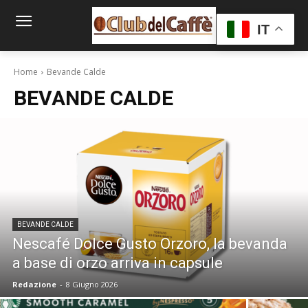
IT
Home
Bevande Calde
BEVANDE CALDE
BEVANDE CALDE
Nescafé Dolce Gusto Orzoro, la bevanda
a base di orzo arriva in capsule
Redazione
-
8 Giugno 2026