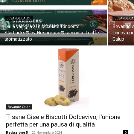
BEVANDE CALDE
BEVANDE CA
Dalla vaniglia al cioccolato fondente:
Bevande s
Starbucks® by Nespresso® racconta il caffè
l’innovazi
aromatizzato
Galup
Bevande Calde
Tisane Gise e Biscotti Dolcevivo, l’unione
perfetta per una pausa di qualità
Redazione 5
-
22 Novembre 2024
0