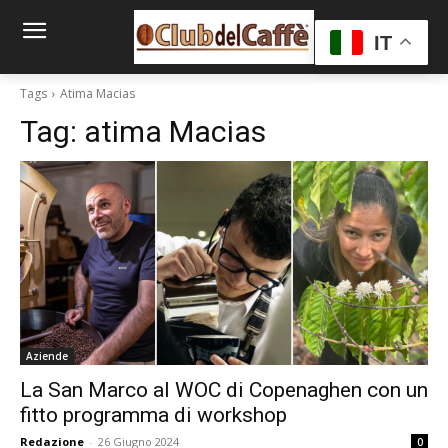
IT
Tags
Atima Macias
Tag:
atima Macias
Aziende
La San Marco al WOC di Copenaghen con un
fitto programma di workshop
Redazione
-
26 Giugno 2024
0