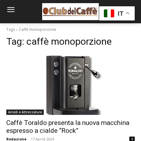
IT
Tags
Caffè monoporzione
Tag:
caffè monoporzione
Arredi e Attrezzature
Caffè Toraldo presenta la nuova macchina
espresso a cialde “Rock”
Redazione
-
17 Aprile 2024
0