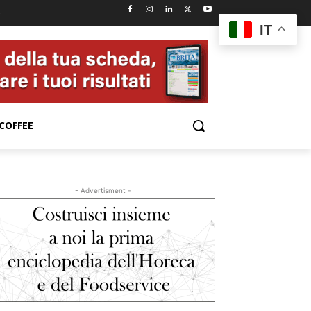
e
IT
COFFEE
- Advertisment -