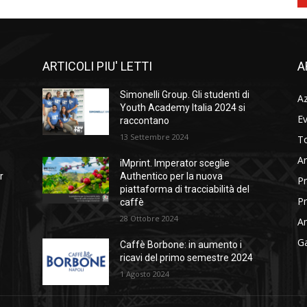
ARTICOLI PIU' LETTI
A
Simonelli Group. Gli studenti di
A
Youth Academy Italia 2024 si
Ev
raccontano
13 Settembre 2024
To
Ar
iMprint. Imperator sceglie
r
Authentico per la nuova
Pr
piattaforma di tracciabilità del
Pr
caffè
28 Ottobre 2024
Am
Ga
Caffè Borbone: in aumento i
ricavi del primo semestre 2024
1 Agosto 2024