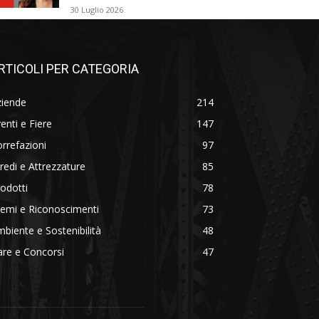
30 Luglio 2026
RTICOLI PER CATEGORIA
ziende
214
enti e Fiere
147
rrefazioni
97
redi e Attrezzature
85
odotti
78
emi e Riconoscimenti
73
biente e Sostenibilità
48
re e Concorsi
47