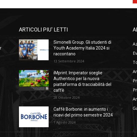
ARTICOLI PIU' LETTI
A
Simonelli Group. Gli studenti di
A
r
Youth Academy Italia 2024 si
Ev
raccontano
13 Settembre 2024
To
Ar
iMprint. Imperator sceglie
Authentico per la nuova
Pr
piattaforma di tracciabilità del
Pr
caffè
28 Ottobre 2024
Am
Ga
Caffè Borbone: in aumento i
ricavi del primo semestre 2024
1 Agosto 2024