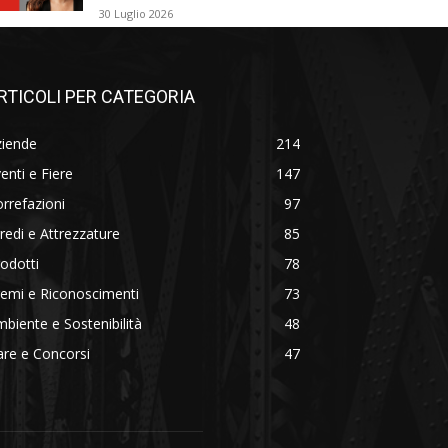
30 Luglio 2026
RTICOLI PER CATEGORIA
ziende
214
enti e Fiere
147
rrefazioni
97
redi e Attrezzature
85
odotti
78
emi e Riconoscimenti
73
biente e Sostenibilità
48
re e Concorsi
47