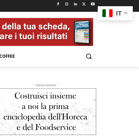
IT
COFFEE
- Advertisment -