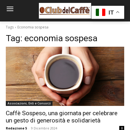
IT
Tags
Economia sospesa
Tag:
economia sospesa
Associazioni, Enti e Consorzi
Caffè Sospeso, una giornata per celebrare
un gesto di generosità e solidarietà
Redazione 5
-
9 Dicembre 2024
0