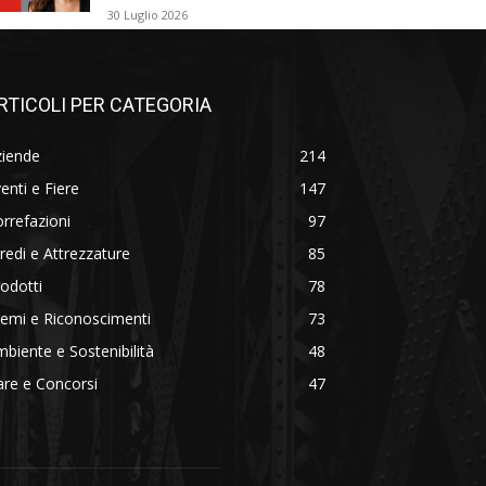
30 Luglio 2026
RTICOLI PER CATEGORIA
ziende
214
enti e Fiere
147
rrefazioni
97
redi e Attrezzature
85
odotti
78
emi e Riconoscimenti
73
biente e Sostenibilità
48
re e Concorsi
47