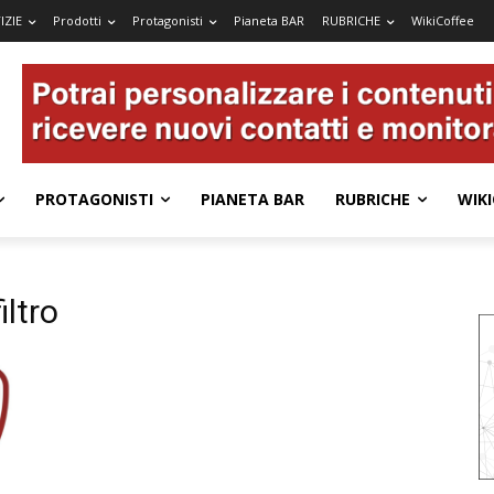
IZIE
Prodotti
Protagonisti
Pianeta BAR
RUBRICHE
WikiCoffee
PROTAGONISTI
PIANETA BAR
RUBRICHE
WIKI
iltro