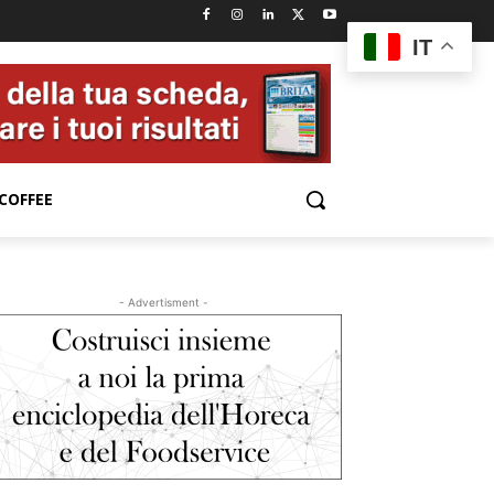
IT
COFFEE
- Advertisment -