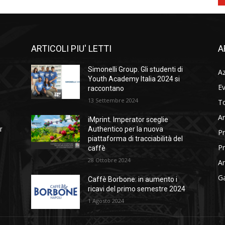
ARTICOLI PIU' LETTI
A
Simonelli Group. Gli studenti di
A
Youth Academy Italia 2024 si
Ev
raccontano
13 Settembre 2024
To
Ar
iMprint. Imperator sceglie
r
Authentico per la nuova
Pr
piattaforma di tracciabilità del
Pr
caffè
28 Ottobre 2024
Am
Ga
Caffè Borbone: in aumento i
ricavi del primo semestre 2024
1 Agosto 2024