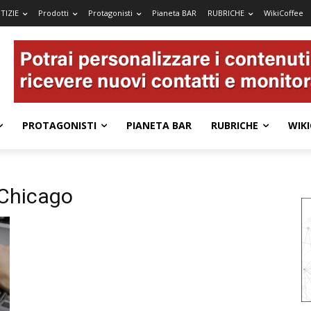
TIZIE
Prodotti
Protagonisti
Pianeta BAR
RUBRICHE
WikiCoffee
PROTAGONISTI
PIANETA BAR
RUBRICHE
WIKI
Chicago