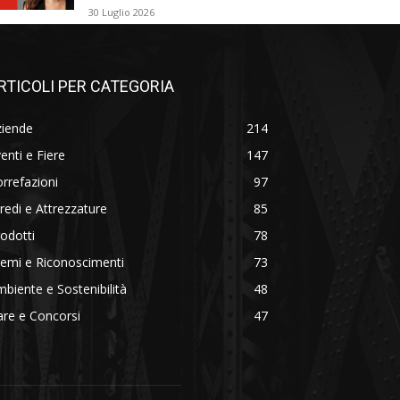
30 Luglio 2026
RTICOLI PER CATEGORIA
ziende
214
enti e Fiere
147
rrefazioni
97
redi e Attrezzature
85
odotti
78
emi e Riconoscimenti
73
biente e Sostenibilità
48
re e Concorsi
47