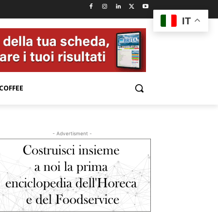
IT
COFFEE
- Advertisment -