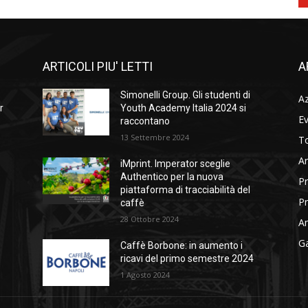
ARTICOLI PIU' LETTI
A
Simonelli Group. Gli studenti di
A
r
Youth Academy Italia 2024 si
Ev
raccontano
13 Settembre 2024
To
Ar
iMprint. Imperator sceglie
Authentico per la nuova
Pr
piattaforma di tracciabilità del
Pr
caffè
28 Ottobre 2024
Am
Ga
Caffè Borbone: in aumento i
ricavi del primo semestre 2024
1 Agosto 2024