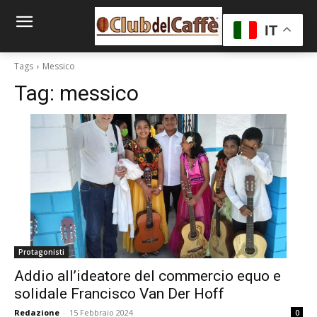
IT
Tags
Messico
Tag:
messico
Protagonisti
Addio all’ideatore del commercio equo e
solidale Francisco Van Der Hoff
Redazione
-
15 Febbraio 2024
0