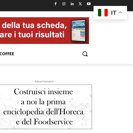
IT
COFFEE
- Advertisment -