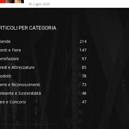
30 Luglio 2026
RTICOLI PER CATEGORIA
ziende
214
enti e Fiere
147
rrefazioni
97
redi e Attrezzature
85
odotti
78
emi e Riconoscimenti
73
biente e Sostenibilità
48
re e Concorsi
47