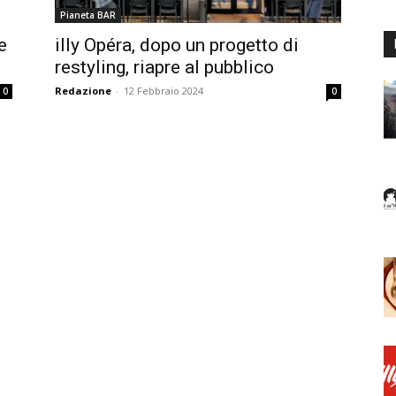
Pianeta BAR
e
illy Opéra, dopo un progetto di
restyling, riapre al pubblico
Redazione
-
12 Febbraio 2024
0
0