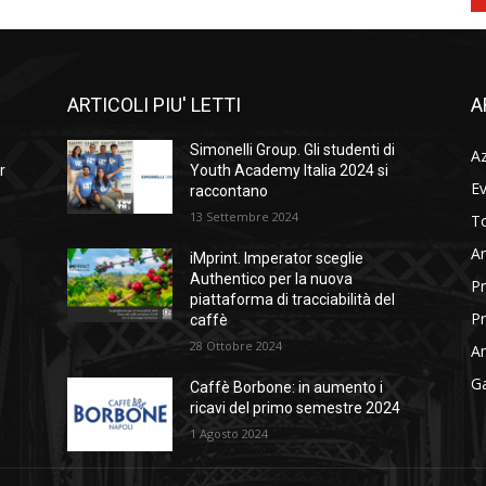
ARTICOLI PIU' LETTI
A
Simonelli Group. Gli studenti di
A
r
Youth Academy Italia 2024 si
Ev
raccontano
13 Settembre 2024
To
Ar
iMprint. Imperator sceglie
Authentico per la nuova
Pr
piattaforma di tracciabilità del
Pr
caffè
28 Ottobre 2024
Am
Ga
Caffè Borbone: in aumento i
ricavi del primo semestre 2024
1 Agosto 2024