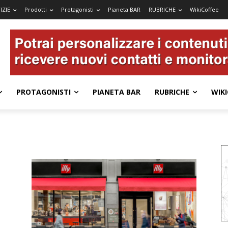
IZIE
Prodotti
Protagonisti
Pianeta BAR
RUBRICHE
WikiCoffee
PROTAGONISTI
PIANETA BAR
RUBRICHE
WIKI