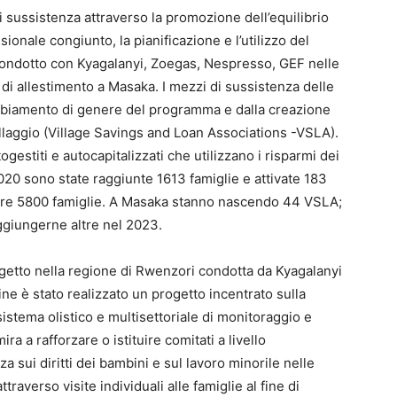
i sussistenza attraverso la promozione dell’equilibrio
sionale congiunto, la pianificazione e l’utilizzo del
o condotto con Kyagalanyi, Zoegas, Nespresso, GEF nelle
di allestimento a Masaka. I mezzi di sussistenza delle
ambiamento di genere del programma e dalla creazione
villaggio (Village Savings and Loan Associations -VSLA).
gestiti e autocapitalizzati che utilizzano i risparmi dei
2020 sono state raggiunte 1613 famiglie e attivate 183
 oltre 5800 famiglie. A Masaka stanno nascendo 44 VSLA;
ggiungerne altre nel 2023.
ogetto nella regione di Rwenzori condotta da Kyagalanyi
e è stato realizzato un progetto incentrato sulla
sistema olistico e multisettoriale di monitoraggio e
 mira a rafforzare o istituire comitati a livello
sui diritti dei bambini e sul lavoro minorile nelle
raverso visite individuali alle famiglie al fine di