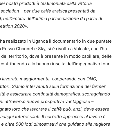
dei nostri prodotti è testimoniata dalla vittoria
sociation – per due caffè arabica presentati da
 nell’ambito dell’ultima partecipazione da parte di
etition 2020
».
ha realizzato in Uganda il documentario in due puntate
osso Channel e Sky, si è rivolto a Volcafe, che l’ha
el territorio, dove è presente in modo capillare, delle
 contribuendo alla buona riuscita dell’impegnativo tour.
amo lavorato maggiormente, cooperando con ONG,
efattori. Siamo intervenuti sulla formazione dei farmer
tità e assicurare continuità demografica, scoraggiando
ani attraverso nuove prospettive vantaggiose
–
nato loro che lavorare il caffè può, anzi, deve essere
uadagni interessanti. Il corretto approccio al lavoro è
 e oltre 500 lotti dimostrativi che guidano alla migliore