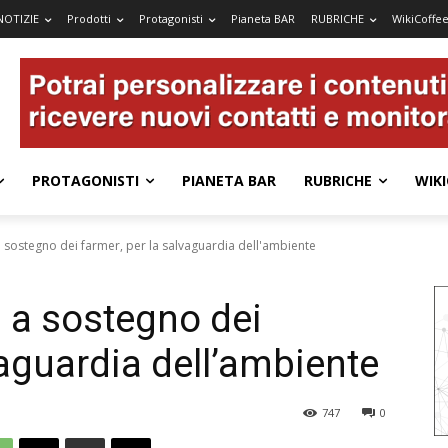
NOTIZIE
Prodotti
Protagonisti
Pianeta BAR
RUBRICHE
WikiCoffe
PROTAGONISTI
PIANETA BAR
RUBRICHE
WIKI
 sostegno dei farmer, per la salvaguardia dell'ambiente
 a sostegno dei
vaguardia dell’ambiente
747
0