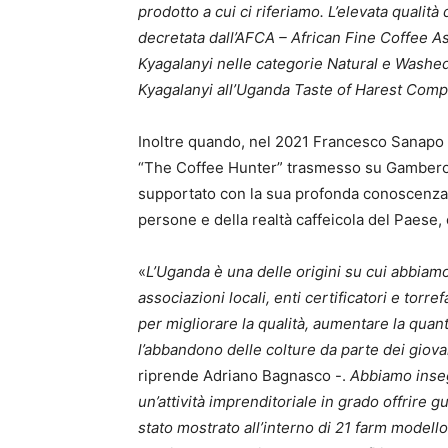
prodotto a cui ci riferiamo. L’elevata qualità 
decretata dall’AFCA – African Fine Coffee As
Kyagalanyi nelle categorie Natural e Washed,
Kyagalanyi all’Uganda Taste of Harest Comp
Inoltre quando, nel 2021 Francesco Sanapo 
“The Coffee Hunter” trasmesso su Gambero R
supportato con la sua profonda conoscenza d
persone e della realtà caffeicola del Paese,
«
L’Uganda è una delle origini su cui abbi
associazioni locali, enti certificatori e torr
per migliorare la qualità, aumentare la quan
l’abbandono delle colture da parte dei giov
riprende Adriano Bagnasco -.
Abbiamo inseg
un’attività imprenditoriale in grado offrire g
stato mostrato all’interno di 21 farm modello