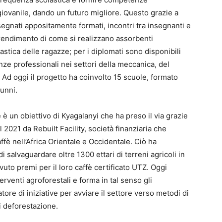
iovanile, dando un futuro migliore. Questo grazie a
egnati appositamente formati, incontri tra insegnanti e
prendimento di come si realizzano assorbenti
lastica delle ragazze; per i diplomati sono disponibili
ze professionali nei settori della meccanica, del
o. Ad oggi il progetto ha coinvolto 15 scuole, formato
lunni.
 un obiettivo di Kyagalanyi che ha preso il via grazie
2021 da Rebuilt Facility, società finanziaria che
ffè nell’Africa Orientale e Occidentale. Ciò ha
i salvaguardare oltre 1300 ettari di terreni agricoli in
vuto premi per il loro caffè certificato UTZ. Oggi
rventi agroforestali e forma in tal senso gli
zatore di iniziative per avviare il settore verso metodi di
di deforestazione.