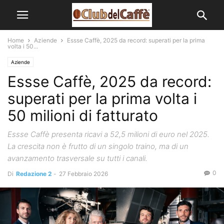
Home
Aziende
Essse Caffè, 2025 da record: superati per la prima
volta i 50...
Aziende
Essse Caffè, 2025 da record:
superati per la prima volta i
50 milioni di fatturato
Essse Caffè presenta ricavi a 52,5 milioni di euro nel 2025.
La crescita non è frutto di un singolo traino, ma di un
avanzamento trasversale su tutti i canali.
0
Di
Redazione 2
-
27 Febbraio 2026