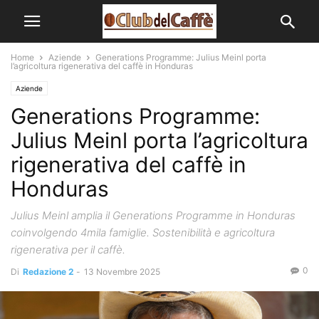
Home
Aziende
Generations Programme: Julius Meinl porta
l’agricoltura rigenerativa del caffè in Honduras
Aziende
Generations Programme:
Julius Meinl porta l’agricoltura
rigenerativa del caffè in
Honduras
Julius Meinl amplia il Generations Programme in Honduras
coinvolgendo 4mila famiglie. Sostenibilità e agricoltura
rigenerativa per il caffè.
0
Di
Redazione 2
-
13 Novembre 2025