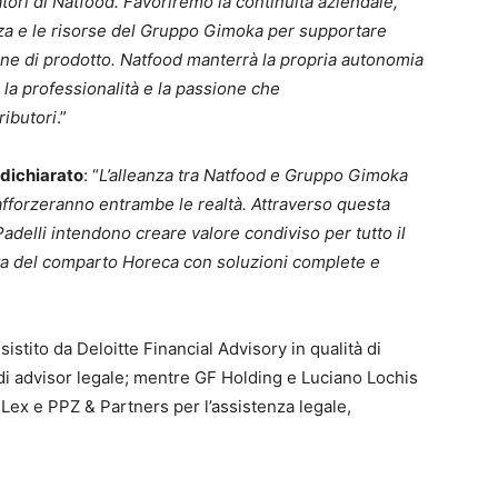
datori di Natfood. Favoriremo la continuità aziendale,
za e le risorse del Gruppo Gimoka per supportare
ione di prodotto. Natfood manterrà la propria autonomia
n la professionalità e la passione che
ributori
.”
 dichiarato
: “
L’alleanza tra Natfood e Gruppo Gimoka
afforzeranno entrambe le realtà. Attraverso questa
 Padelli intendono creare valore condiviso per tutto il
ita del comparto Horeca con soluzioni complete e
sistito da Deloitte Financial Advisory in qualità di
à di advisor legale; mentre GF Holding e Luciano Lochis
Lex e PPZ & Partners per l’assistenza legale,