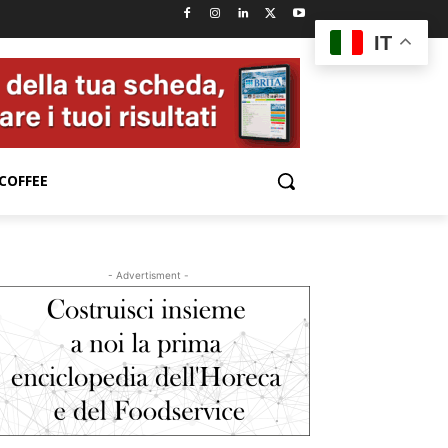
IT
COFFEE
- Advertisment -