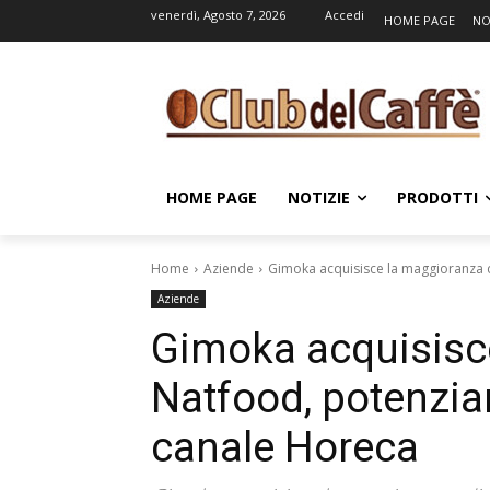
venerdì, Agosto 7, 2026
Accedi
HOME PAGE
NO
HOME PAGE
NOTIZIE
PRODOTTI
Home
Aziende
Gimoka acquisisce la maggioranza d
Aziende
Gimoka acquisisc
Natfood, potenzian
canale Horeca