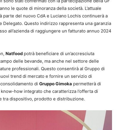
i sono stati confermati con la partecipazione della GF
anno le quote di minoranza della società. L’attuale
rà parte del nuovo CdA e Luciano Lochis continuerà a
ore Delegato. Questo indirizzo rappresenta una garanzia
so all’azienda di raggiungere un fatturato annuo 2024
on,
Natfood
potrà beneficiare di un’accresciuta
l campo delle bevande, ma anche nel settore delle
ature professionali. Questo consentirà al Gruppo di
nuovi trend di mercato e fornire un servizio di
Il consolidamento di
Gruppo Gimoka
permetterà di
l know-how integrato che caratterizza l’offerta di
 tra dispositivo, prodotto e distribuzione.