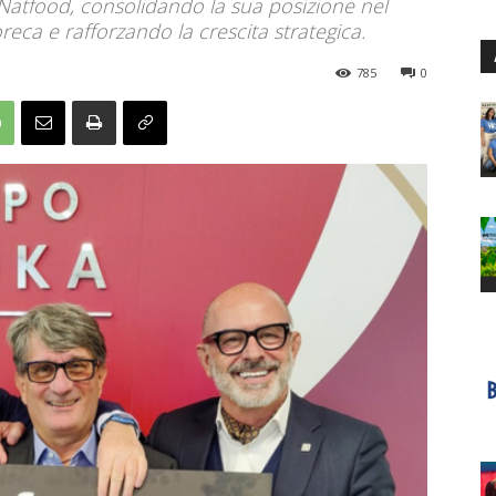
Natfood, consolidando la sua posizione nel
reca e rafforzando la crescita strategica.
785
0