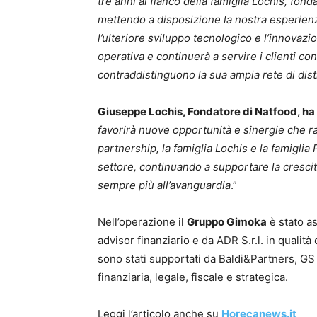
tre anni al fianco della famiglia Lochis, fon
mettendo a disposizione la nostra esperien
l’ulteriore sviluppo tecnologico e l’innovaz
operativa e continuerà a servire i clienti co
contraddistinguono la sua ampia rete di dist
Giuseppe Lochis, Fondatore di Natfood, ha
favorirà nuove opportunità e sinergie che r
partnership, la famiglia Lochis e la famiglia
settore, continuando a supportare la cresc
sempre più all’avanguardia
.”
Nell’operazione il
Gruppo Gimoka
è stato as
advisor finanziario e da ADR S.r.l. in qualit
sono stati supportati da Baldi&Partners, GS 
finanziaria, legale, fiscale e strategica.
Leggi l’articolo anche su
Horecanews.it