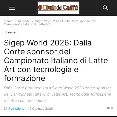
Home
Aziende
Sigep World 2026: Dalla Corte sponsor del
Campionato Italiano di Latte Art...
Aziende
Sigep World 2026: Dalla
Corte sponsor del
Campionato Italiano di Latte
Art con tecnologia e
formazione
Dalla Corte protagonista a Sigep World 2026 come sponsor
del Campionato Italiano di Latte Art. Tecnologia, formazione
e coffee culture in fiera.
0
Di
Redazione
-
16 Gennaio 2026