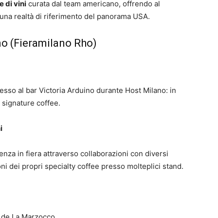
 di vini
curata dal team americano, offrendo al
una realtà di riferimento del panorama USA.
no (Fieramilano Rho)
resso al bar Victoria Arduino durante Host Milano: in
 signature coffee.
i
senza in fiera attraverso collaborazioni con diversi
i dei propri specialty coffee presso molteplici stand.
to de La Marzocco