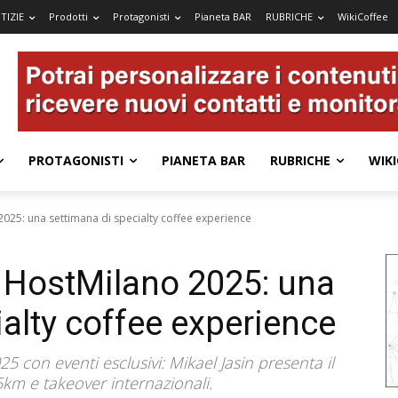
TIZIE
Prodotti
Protagonisti
Pianeta BAR
RUBRICHE
WikiCoffee
PROTAGONISTI
PIANETA BAR
RUBRICHE
WIKI
 2025: una settimana di specialty coffee experience
a HostMilano 2025: una
alty coffee experience
5 con eventi esclusivi: Mikael Jasin presenta il
5km e takeover internazionali.