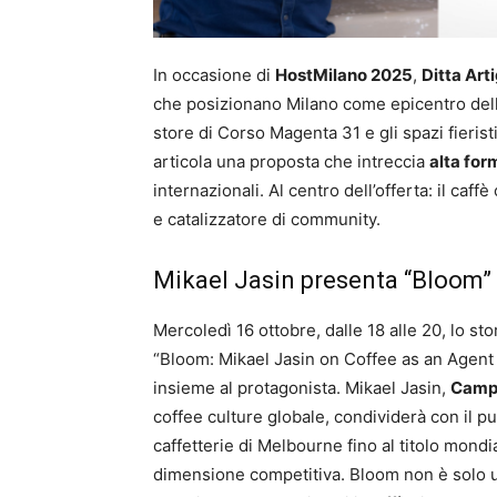
In occasione di
HostMilano 2025
,
Ditta Art
che posizionano Milano come epicentro dello s
store di Corso Magenta 31 e gli spazi fieris
articola una proposta che intreccia
alta fo
internazionali. Al centro dell’offerta: il ca
e catalizzatore di community.
Mikael Jasin presenta “Bloom” 
Mercoledì 16 ottobre, dalle 18 alle 20, lo s
“Bloom: Mikael Jasin on Coffee as an Agent
insieme al protagonista. Mikael Jasin,
Campi
coffee culture globale, condividerà con il pu
caffetterie di Melbourne fino al titolo mond
dimensione competitiva. Bloom non è solo u