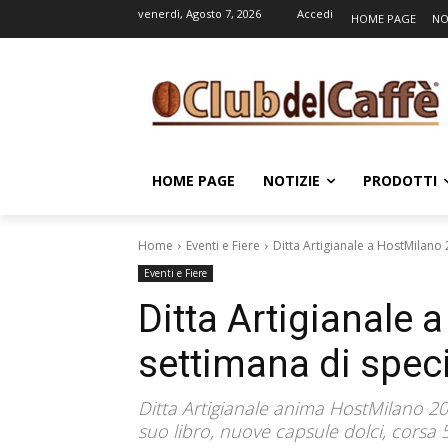
venerdì, Agosto 7, 2026
Accedi
HOME PAGE
NO
HOME PAGE
NOTIZIE
PRODOTTI
Home
Eventi e Fiere
Ditta Artigianale a HostMilano
Eventi e Fiere
Ditta Artigianale 
settimana di speci
Ditta Artigianale anima HostMilano 202
suo libro, nuove capsule dolci, corsa 