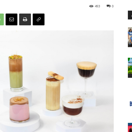
493
0