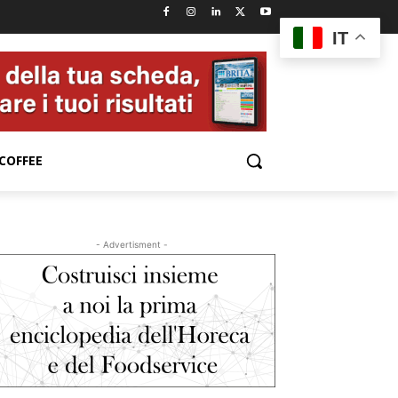
IT
COFFEE
- Advertisment -