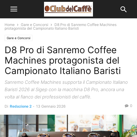
Home
Gare e Concorsi
D8 Pro di Sanremo Coffee Machines
protagonista del Campionato Italiano Baristi
Gare e Concorsi
D8 Pro di Sanremo Coffee
Machines protagonista del
Campionato Italiano Baristi
Sanremo Coffee Machines supporta il Campionato Italiano
Baristi 2026 al Sigep con la macchina D8 Pro, ancora una
volta al fianco dei professionisti del caffè.
0
Di
Redazione 2
-
13 Gennaio 2026