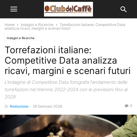
Home
Indagini e Ricerche
Torrefazioni italiane: Competitive Data
analizza ricavi, margini e scenari futuri
Indagini e Ricerche
Torrefazioni italiane:
Competitive Data analizza
ricavi, margini e scenari futuri
L'indagine di Competitive Data fotografa l'andamento delle
torrefazioni nel triennio 2022-2024 con le previsioni fino al
2029
0
Di
Redazione
-
26 Gennaio 2026