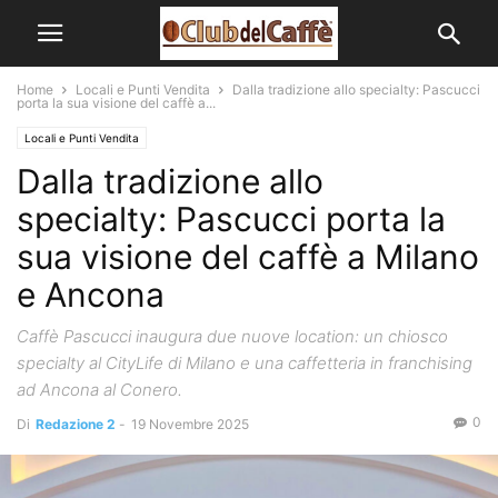
Home
Locali e Punti Vendita
Dalla tradizione allo specialty: Pascucci
porta la sua visione del caffè a...
Locali e Punti Vendita
Dalla tradizione allo
specialty: Pascucci porta la
sua visione del caffè a Milano
e Ancona
Caffè Pascucci inaugura due nuove location: un chiosco
specialty al CityLife di Milano e una caffetteria in franchising
ad Ancona al Conero.
0
Di
Redazione 2
-
19 Novembre 2025