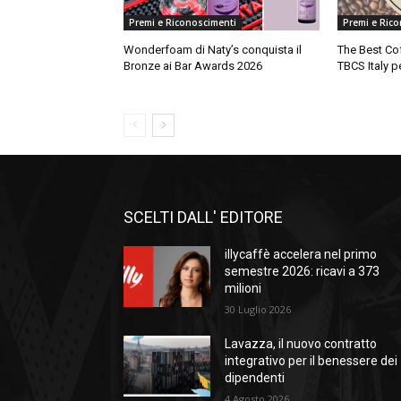
Premi e Riconoscimenti
Premi e Ric
Wonderfoam di Naty’s conquista il
The Best Cof
Bronze ai Bar Awards 2026
TBCS Italy pe
SCELTI DALL' EDITORE
illycaffè accelera nel primo
semestre 2026: ricavi a 373
milioni
30 Luglio 2026
Lavazza, il nuovo contratto
integrativo per il benessere dei
dipendenti
4 Agosto 2026