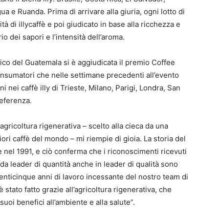
a e Ruanda. Prima di arrivare alla giuria, ogni lotto di
ità di illycaffè e poi giudicato in base alla ricchezza e
io dei sapori e l’intensità dell’aroma.
co del Guatemala si è aggiudicata il premio Coffee
onsumatori che nelle settimane precedenti all’evento
 nei caffè illy di Trieste, Milano, Parigi, Londra, San
eferenza.
i agricoltura rigenerativa – scelto alla cieca da una
iori caffè del mondo – mi riempie di gioia. La storia del
ile nel 1991, e ciò conferma che i riconoscimenti ricevuti
e da leader di quantità anche in leader di qualità sono
 venticinque anni di lavoro incessante del nostro team di
è stato fatto grazie all’agricoltura rigenerativa, che
uoi benefici all’ambiente e alla salute”.