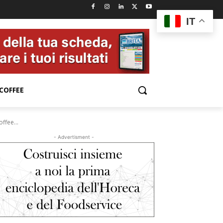
IT
COFFEE
ffee...
- Advertisment -