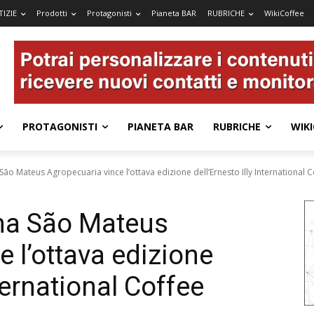
IZIE
Prodotti
Protagonisti
Pianeta BAR
RUBRICHE
WikiCoffee
PROTAGONISTI
PIANETA BAR
RUBRICHE
WIKI
São Mateus Agropecuaria vince l’ottava edizione dell’Ernesto Illy International Co
ana São Mateus
 l’ottava edizione
nternational Coffee