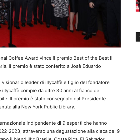
ional Coffee Award vince il premio Best of the Best il
ia. Il premio è stato conferito a Josè Eduardo
 visionario leader di illycaffè e figlio del fondatore
 illycaffè compie da oltre 30 anni al fianco dei
nibile. Il premio è stato consegnato dal Presidente
tenuta alla New York Public Library.
nternazionale indipendente di 9 esperti che hanno
2022-2023, attraverso una degustazione alla cieca dei 9
no il blend illy: Brasile, Costa Rica, El Salvador,