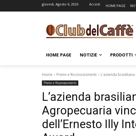
giovedì, Agosto 6, 2026
Accedi
HOME PAGE
NOT
HOME PAGE
NOTIZIE
PRODOTTI
Home
Premi e Riconoscimenti
L'azienda brasiliana 
Premi e Riconoscimenti
L’azienda brasili
Agropecuaria vince
dell’Ernesto Illy I