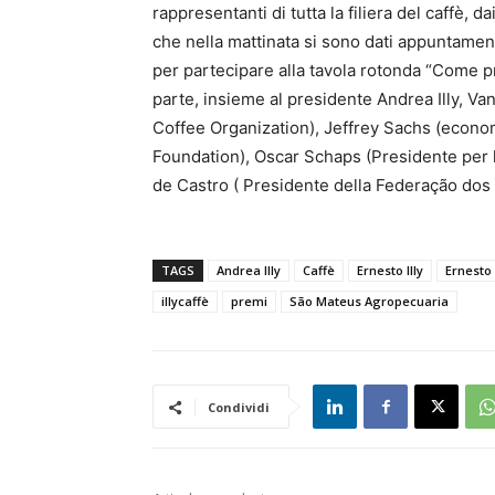
rappresentanti di tutta la filiera del caffè, da
che nella mattinata si sono dati appuntamen
per partecipare alla tavola rotonda “Come pr
parte, insieme al presidente Andrea Illy, Va
Coffee Organization), Jeffrey Sachs (econo
Foundation), Oscar Schaps (Presidente per l
de Castro ( Presidente della Federação dos
TAGS
Andrea Illy
Caffè
Ernesto Illy
Ernesto 
illycaffè
premi
São Mateus Agropecuaria
Condividi