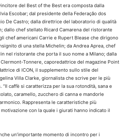
vincitore del Best of the Best era composta dalla
lvia Escobar; dal presidente della Federação dos
o De Castro; dalla direttrice del laboratorio di qualità
; dallo chef stellato Ricard Camarena del ristorante
li chef americani Carrie e Rupert Blease che dirigono
insignito di una stella Michelin; da Andrea Aprea, chef
n nel ristorante che porta il suo nome a Milano; dalla
de Clermont-Tonnere, caporedattrice del magazine Point
attrice di ICON, il supplemento sullo stile del
ina Villa Clarke, giornalista che scrive per le più
. “Il caffè si caratterizza per la sua rotondità, sana e
ccolato, caramello, zucchero di canna e mandorle
 armonico. Rappresenta le caratteristiche più
 motivazione con la quale i giurati hanno indicato il
 anche un’importante momento di incontro per i