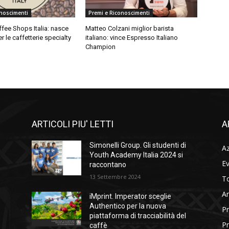
onoscimenti
Premi e Riconoscimenti
fee Shops Italia: nasce
Matteo Colzani miglior barista
r le caffetterie specialty
italiano: vince Espresso Italiano
Champion
ARTICOLI PIU' LETTI
A
Simonelli Group. Gli studenti di
A
Youth Academy Italia 2024 si
Ev
raccontano
13 Settembre 2024
To
Ar
iMprint. Imperator sceglie
Authentico per la nuova
Pr
piattaforma di tracciabilità del
Pr
caffè