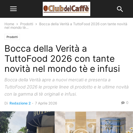
Home
Prodotti
Bocca della Verità a TuttoFood 2026 con tante novità
nel mondo tè...
Prodotti
Bocca della Verità a
TuttoFood 2026 con tante
novità nel mondo tè e infusi
Bocca della Verità apre a nuovi mercati e presenta a
TuttoFood 2026 le proprie linee di prodotto e le ultime novità
con la gamma di tè originali e infusi.
0
Di
Redazione 2
-
7 Aprile 2026