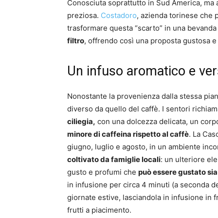
Conosciuta soprattutto in Sud America, ma an
preziosa.
Costadoro
, azienda torinese che p
trasformare questa “scarto” in una bevanda
filtro
, offrendo così una proposta gustosa e 
Un infuso aromatico e ver
Nonostante la provenienza dalla stessa pian
diverso da quello del caffè. I sentori richiam
ciliegia,
con una dolcezza delicata, un corpo
minore di caffeina rispetto al caffè
. La Cas
giugno, luglio e agosto, in un ambiente in
coltivato da famiglie locali
: un ulteriore e
gusto e profumi che
può essere gustato sia
in infusione per circa 4 minuti (a seconda d
giornate estive, lasciandola in infusione in 
frutti a piacimento.