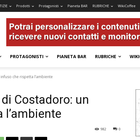
IZIE
Prodotti
Protagonisti
Pianeta BAR
RUBRICHE
WikiCoffee
PROTAGONISTI
PIANETA BAR
RUBRICHE
WIKI
infuso che rispetta l’ambiente
 di Costadoro: un
a l’ambiente
982
0