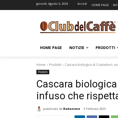
giovedì, Agosto 6, 2026
Accedi
HOME PAGE
NOT
HOME PAGE
NOTIZIE
PRODOTTI
Home
Prodotti
Cascara biologica di Costadoro: un 
Prodotti
Cascara biologica
infuso che rispett
pubblicato da
Redazione
3 Febbraio 2025