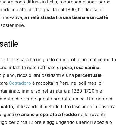
cora poco diffusa in Italia, rappresenta una risorsa
roduce caffè di alta qualità dal 1890, ha deciso di
 innovativa,
a metà strada tra una tisana e un caffè
sostenibile.
satile
ta, la Cascara ha un gusto e un profilo aromatico molto
ano infatti le note raffinate di
pera, rosa canina,
 pieno, ricca di antiossidanti e una
percentuale
cara
Costadoro
è raccolta in Perù nei soli mesi di
contaminato immerso nella natura a 1380-1720m e
lemento che rende questo prodotto unico. Un trionfo di
 caldo
, utilizzando il metodo filtro lasciando la Cascara
ei gusti) o
anche preparata a freddo
nelle roventi
frigo per circa 12 ore e aggiungendo ulteriori spezie o