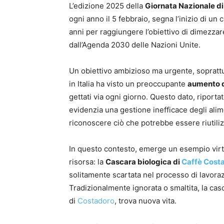
L’edizione 2025 della
Giornata Nazionale d
ogni anno il 5 febbraio, segna l’inizio di u
anni per raggiungere l’obiettivo di dimezzar
dall’Agenda 2030 delle Nazioni Unite.
Un obiettivo ambizioso ma urgente, sopratt
in Italia ha visto un preoccupante
aumento 
gettati via ogni giorno. Questo dato, ripor
evidenzia una gestione inefficace degli alime
riconoscere ciò che potrebbe essere riutili
In questo contesto, emerge un esempio virt
risorsa: la
Cascara biologica di
Caffè Cost
solitamente scartata nel processo di lavorazi
Tradizionalmente ignorata o smaltita, la casc
di
Costadoro
, trova nuova vita.