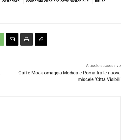
costadoro
economia circolare caffè sostenibile
infuso
Articolo successivo
:
Caffè Moak omaggia Modica e Roma tra le nuove
miscele ‘Città Visibili’