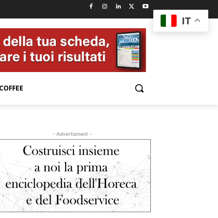
IT
COFFEE
- Advertisment -