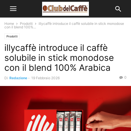
Home
Prodotti
illycaffè introduce il caffè solubile in stick monodose
con il blend 100%...
Prodotti
illycaffè introduce il caffè
solubile in stick monodose
con il blend 100% Arabica
0
Di
Redazione
-
19 Febbraio 2026