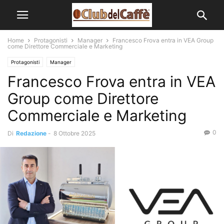
Home
Protagonisti
Manager
Francesco Frova entra in VEA Group
come Direttore Commerciale e Marketing
Protagonisti
Manager
Francesco Frova entra in VEA
Group come Direttore
Commerciale e Marketing
0
Di
Redazione
-
8 Ottobre 2025