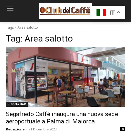
IT
Tags
Area salotto
Tag:
Area salotto
Pianeta BAR
Segafredo Caffè inaugura una nuova sede
aeroportuale a Palma di Maiorca
Redazione
-
21 Dicembre 2023
0