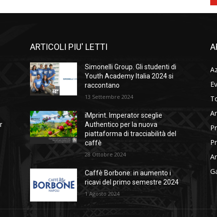
ARTICOLI PIU' LETTI
A
Simonelli Group. Gli studenti di
A
Youth Academy Italia 2024 si
Ev
raccontano
13 Settembre 2024
To
Ar
iMprint. Imperator sceglie
r
Authentico per la nuova
Pr
piattaforma di tracciabilità del
Pr
caffè
28 Ottobre 2024
Am
Ga
Caffè Borbone: in aumento i
ricavi del primo semestre 2024
1 Agosto 2024