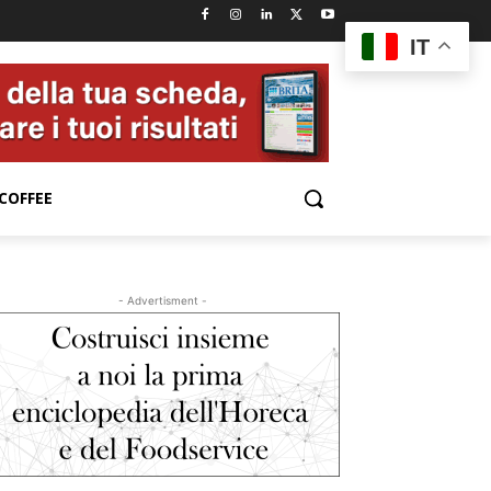
IT
COFFEE
- Advertisment -