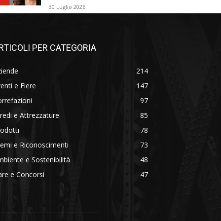
30 Luglio 2026
RTICOLI PER CATEGORIA
ziende
214
enti e Fiere
147
rrefazioni
97
redi e Attrezzature
85
odotti
78
emi e Riconoscimenti
73
biente e Sostenibilità
48
re e Concorsi
47