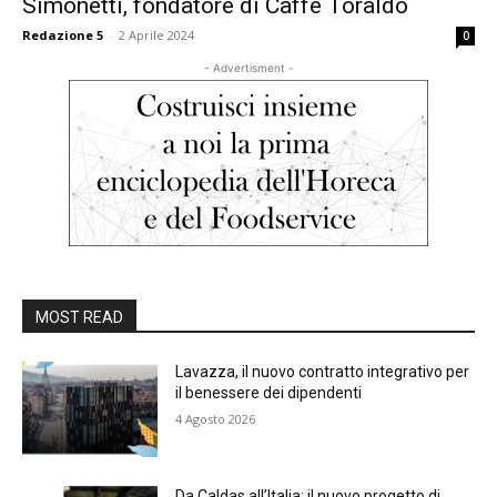
Simonetti, fondatore di Caffè Toraldo
Redazione 5
-
2 Aprile 2024
0
- Advertisment -
MOST READ
Lavazza, il nuovo contratto integrativo per
il benessere dei dipendenti
4 Agosto 2026
Da Caldas all’Italia: il nuovo progetto di