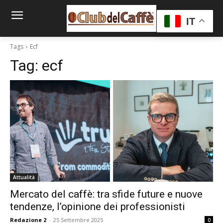
IT
Tags
Ecf
Tag:
ecf
Attualità
Mercato del caffè: tra sfide future e nuove
tendenze, l’opinione dei professionisti
Redazione 2
-
25 Settembre 2025
0