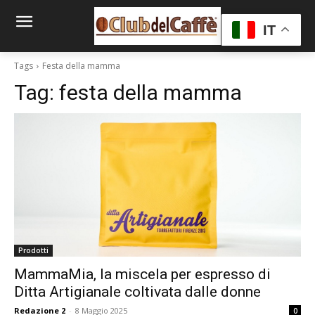
IT
Tags
Festa della mamma
Tag:
festa della mamma
Prodotti
MammaMia, la miscela per espresso di
Ditta Artigianale coltivata dalle donne
Redazione 2
-
8 Maggio 2025
0