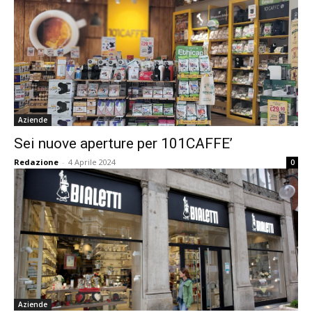
Aziende
Sei nuove aperture per 101CAFFE’
Redazione
-
4 Aprile 2024
0
Aziende