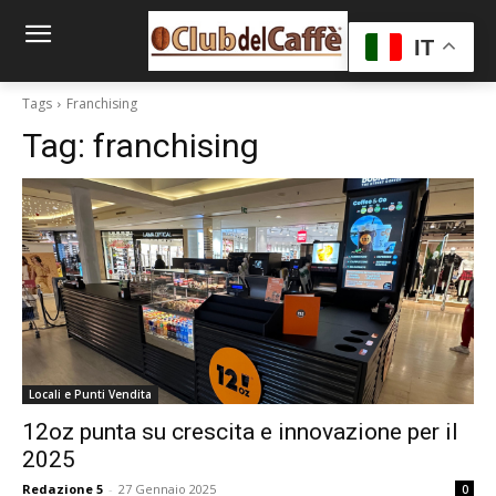
IT
Tags
Franchising
Tag:
franchising
Locali e Punti Vendita
12oz punta su crescita e innovazione per il
2025
Redazione 5
-
27 Gennaio 2025
0