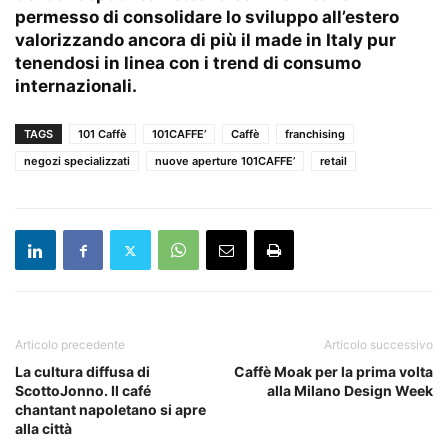
permesso di consolidare lo sviluppo all’estero
valorizzando ancora di più il made in Italy pur
tenendosi in linea con i trend di consumo
internazionali.
TAGS
101 Caffè
101CAFFE’
Caffè
franchising
negozi specializzati
nuove aperture 101CAFFE’
retail
Articolo precedente
Articolo successivo
La cultura diffusa di
Caffè Moak per la prima volta
ScottoJonno. Il café
alla Milano Design Week
chantant napoletano si apre
alla città