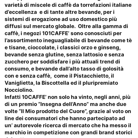
varietà di miscele di caffè da torrefazioni italiane
d’eccellenza e di tante altre bevande, per i
sistemi di erogazione ad uso domestico più
diffusi sul mercato globale. Oltre alla gamma di
caffè, i negozi 101CAFFE’ sono conosciuti per
l’assortimento ineguagliabile di bevande come tè
e tisane, cioccolate, i classici orzo e ginseng,
bevande senza glutine, senza lattosio e senza
zucchero per soddisfare i più attuali trend di
consumo, e bevande dall’alto tasso di golosità
con e senza caffè, come il Pistacchietto, il
Vaniglietta, la Biscottella ed il pluripremiato
Nocciolino.
Infatti 10CAFFE’ non solo ha vinto, negli anni, più
di un premio “Insegna dell’Anno” ma anche due
volte “Il Mio prodotto del Cuore”, grazie al voto on
line dei consumatori che hanno partecipato ad
un’ autorevole ricerca di mercato che ha messo il
marchio in competizione con grandi brand storici