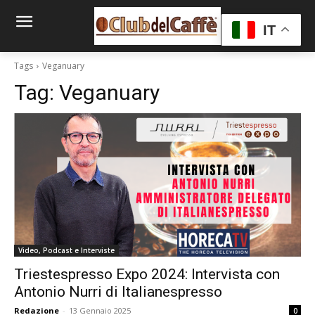
IT
Tags
Veganuary
Tag:
Veganuary
Video, Podcast e Interviste
Triestespresso Expo 2024: Intervista con
Antonio Nurri di Italianespresso
Redazione
-
13 Gennaio 2025
0