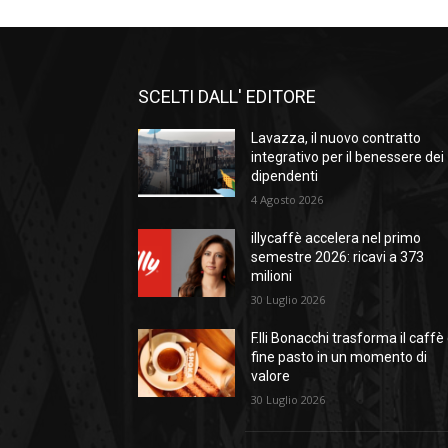
SCELTI DALL' EDITORE
Lavazza, il nuovo contratto
integrativo per il benessere dei
dipendenti
4 Agosto 2026
illycaffè accelera nel primo
semestre 2026: ricavi a 373
milioni
30 Luglio 2026
F.lli Bonacchi trasforma il caffè 
fine pasto in un momento di
valore
30 Luglio 2026