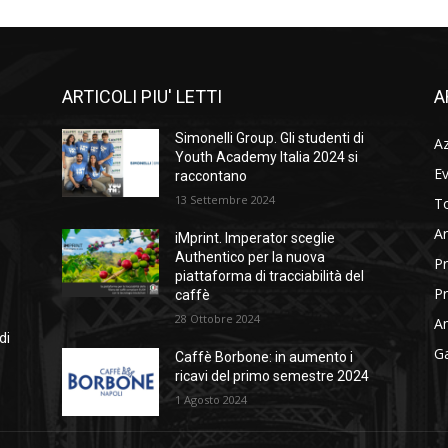
ARTICOLI PIU' LETTI
A
Simonelli Group. Gli studenti di
A
Youth Academy Italia 2024 si
Ev
raccontano
13 Settembre 2024
To
Ar
iMprint. Imperator sceglie
Authentico per la nuova
Pr
piattaforma di tracciabilità del
Pr
caffè
28 Ottobre 2024
Am
di
Ga
Caffè Borbone: in aumento i
ricavi del primo semestre 2024
1 Agosto 2024