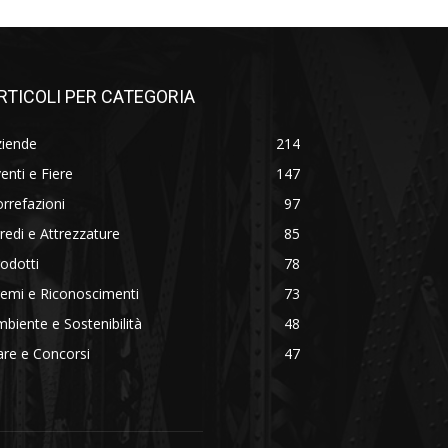
RTICOLI PER CATEGORIA
ziende
214
enti e Fiere
147
rrefazioni
97
redi e Attrezzature
85
odotti
78
emi e Riconoscimenti
73
biente e Sostenibilità
48
re e Concorsi
47