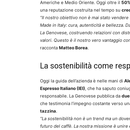
Americhe e Medio Oriente. Oggi oltre il
50%
una reputazione costruita nel tempo su
cred
“Il nostro obiettivo non è mai stato vender
Made in Italy: cura, autenticità e bellezza. 
La Genovese, costruendo relazioni con distri
valori. Questo è il nostro vero vantaggio com
racconta
Matteo Borea
.
La sostenibilità come res
Oggi la guida dell’azienda è nelle mani di
Al
Espresso Italiano (IEI)
, che ha saputo coniu
responsabile. La Genovese pubblica da
due
che testimonia l’impegno costante verso una 
tazzina
.
“La sostenibilità non è un trend ma un dovere: 
futuro del caffè. La nostra missione è unire