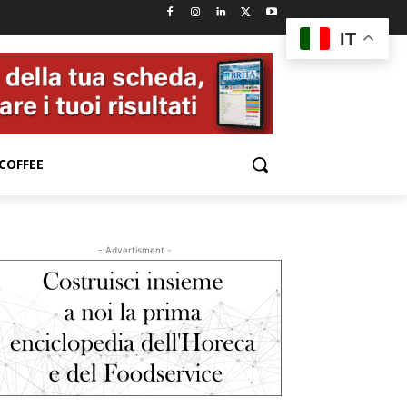
IT
COFFEE
- Advertisment -