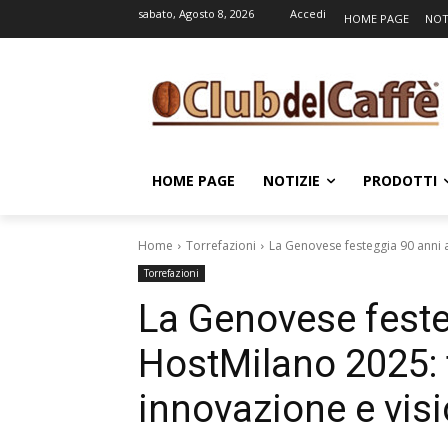
sabato, Agosto 8, 2026
Accedi
HOME PAGE
NOT
HOME PAGE
NOTIZIE
PRODOTTI
Home
Torrefazioni
La Genovese festeggia 90 anni a
Torrefazioni
La Genovese feste
HostMilano 2025: 
innovazione e visi