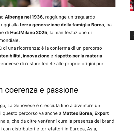
 ad
Albenga nel 1936
, raggiunge un traguardo
, oggi alla
terza generazione della famiglia Borea
, ha
ne di
HostMilano 2025
, la manifestazione di
o mondiale.
di una ricorrenza: è la conferma di un percorso
stenibilità, innovazione
e
rispetto per la materia
novese di restare fedele alle proprie origini pur
on coerenza e passione
nga, La Genovese è cresciuta fino a diventare un
 di questo percorso va anche a
Matteo Borea
,
Export
ale, che da oltre vent’anni cura la presenza del brand
 con distributori e torrefattori in Europa, Asia,