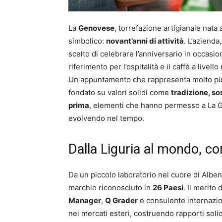
La
Genovese
, torrefazione artigianale nata
simbolico:
novant’anni di attività
. L’azienda
scelto di celebrare l’anniversario in occasio
riferimento per l’ospitalità e il caffè a livell
Un appuntamento che rappresenta molto più 
fondato su valori solidi come
tradizione, so
prima
, elementi che hanno permesso a La Ge
evolvendo nel tempo.
Dalla Liguria al mondo, c
Da un piccolo laboratorio nel cuore di Albe
marchio riconosciuto in
26 Paesi
. Il merito
Manager
,
Q Grader
e consulente internazion
nei mercati esteri, costruendo rapporti solidi