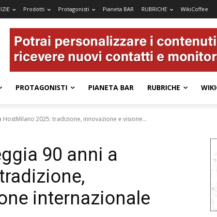
IZIE
Prodotti
Protagonisti
Pianeta BAR
RUBRICHE
WikiCoffee
PROTAGONISTI
PIANETA BAR
RUBRICHE
WIKI
 HostMilano 2025: tradizione, innovazione e visione...
ggia 90 anni a
tradizione,
one internazionale