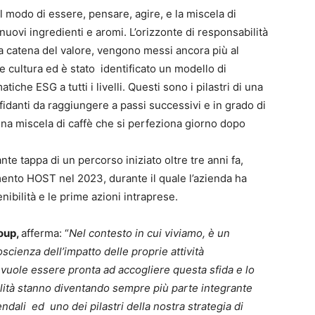
l modo di essere, pensare, agire, e la miscela di
i nuovi ingredienti e aromi. L’orizzonte di responsabilità
era catena del valore, vengono messi ancora più al
 cultura ed è stato identificato un modello di
iche ESG a tutti i livelli. Questi sono i pilastri di una
fidanti da raggiungere a passi successivi e in grado di
na miscela di caffè che si perfeziona giorno dopo
te tappa di un percorso iniziato oltre tre anni fa,
mento HOST nel 2023, durante il quale l’azienda ha
ibilità e le prime azioni intraprese.
roup,
afferma: “
Nel contesto in cui viviamo, è un
cienza dell’impatto delle proprie attività
 vuole essere pronta ad accogliere questa sfida e lo
ibilità stanno diventando sempre più parte integrante
endali ed uno dei pilastri della nostra strategia di