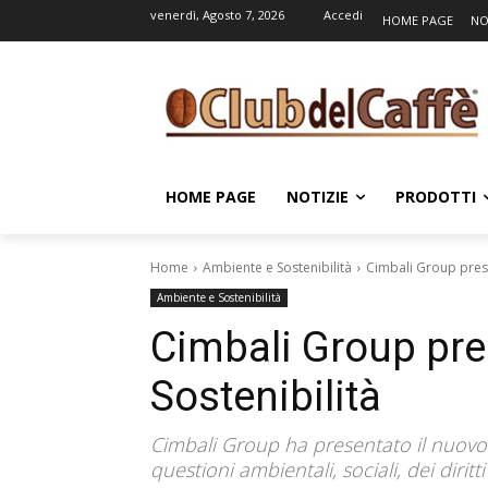
venerdì, Agosto 7, 2026
Accedi
HOME PAGE
NO
HOME PAGE
NOTIZIE
PRODOTTI
Home
Ambiente e Sostenibilità
Cimbali Group presen
Ambiente e Sostenibilità
Cimbali Group pres
Sostenibilità
Cimbali Group ha presentato il nuovo R
questioni ambientali, sociali, dei diri