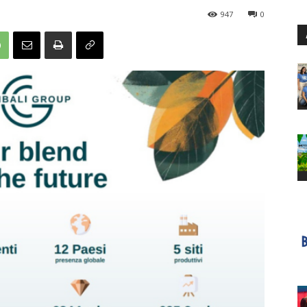
947
0