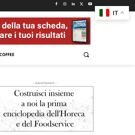
IT
COFFEE
- Advertisment -