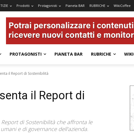
TIZIE
Prodotti
Protagonisti
Pianeta BAR
RUBRICHE
WikiCoffee
PROTAGONISTI
PIANETA BAR
RUBRICHE
WIKI
ta il Report di Sostenibilità
enta il Report di
eport di Sostenibilità che affronta le
tti umani e di governance dell'azienda.