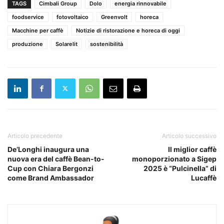
TAGS
Cimbali Group
Dolo
energia rinnovabile
foodservice
fotovoltaico
Greenvolt
horeca
Macchine per caffè
Notizie di ristorazione e horeca di oggi
produzione
Solarelit
sostenibilità
Articolo precedente
Articolo successivo
De’Longhi inaugura una
Il miglior caffè
nuova era del caffè Bean-to-
monoporzionato a Sigep
Cup con Chiara Bergonzi
2025 è “Pulcinella” di
come Brand Ambassador
Lucaffè