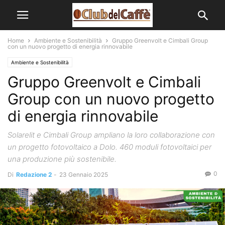
Home
Ambiente e Sostenibilità
Gruppo Greenvolt e Cimbali Group
con un nuovo progetto di energia rinnovabile
Ambiente e Sostenibilità
Gruppo Greenvolt e Cimbali
Group con un nuovo progetto
di energia rinnovabile
Solarelit e Cimbali Group ampliano la loro collaborazione con
un progetto fotovoltaico a Dolo. 460 moduli fotovoltaici per
una produzione più sostenibile.
0
Di
Redazione 2
-
23 Gennaio 2025