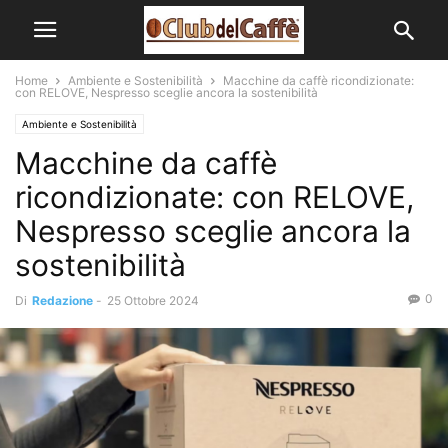
Home
Ambiente e Sostenibilità
Macchine da caffè ricondizionate:
con RELOVE, Nespresso sceglie ancora la sostenibilità
Ambiente e Sostenibilità
Macchine da caffè
ricondizionate: con RELOVE,
Nespresso sceglie ancora la
sostenibilità
0
Di
Redazione
-
25 Ottobre 2024