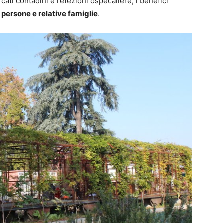
rcati contadini e refezioni ospedaliere, i benefici
persone e relative famiglie
.