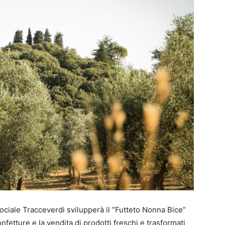
Sociale Tracceverdi svilupperà il ”Futteto Nonna Bice”
nfetture e la vendita di prodotti freschi e trasformati