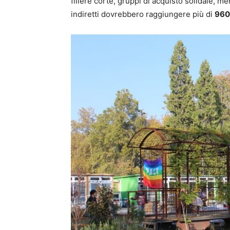
filiere corte, gruppi di acquisto solidale, me
indiretti dovrebbero raggiungere più di
960 