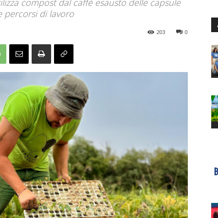
tilizza compost dal caffè esausto delle capsule
e percorsi di lavoro
203
0