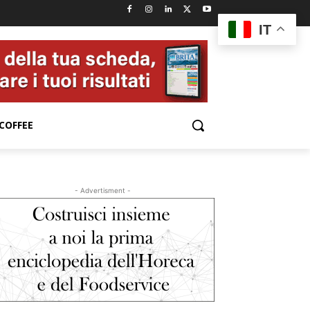
IT
COFFEE
- Advertisment -