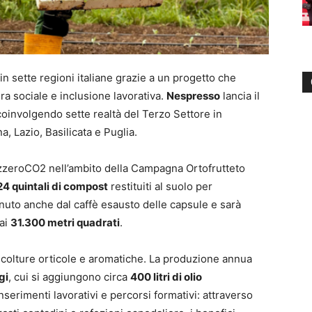
 sette regioni italiane grazie a un progetto che
ra sociale e inclusione lavorativa.
Nespresso
lancia il
, coinvolgendo sette realtà del Terzo Settore in
 Lazio, Basilicata e Puglia.
AzzeroCO2 nell’ambito della Campagna Ortofrutteto
 24 quintali di compost
restituiti al suolo per
tenuto anche dal caffè esausto delle capsule e sarà
 ai
31.300 metri quadrati
.
i, colture orticole e aromatiche. La produzione annua
gi
, cui si aggiungono circa
400 litri di olio
nserimenti lavorativi e percorsi formativi: attraverso