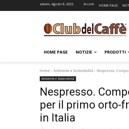
sabato, Agosto 8, 2026
Accedi
HOME PAGE
NOT
HOME PAGE
NOTIZIE
PRODOTTI
Home
Ambiente e Sostenibilità
Nespresso. Compost d
Ambiente e Sostenibilità
Nespresso. Compo
per il primo orto-f
in Italia