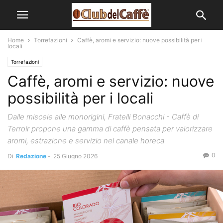
Home
Torrefazioni
Caffè, aromi e servizio: nuove possibilità per i
locali
Torrefazioni
Caffè, aromi e servizio: nuove
possibilità per i locali
Dalle miscele alle monorigini, Fratelli Bonacchi - Caffè di
Terroir propone una gamma di caffè pensata per valorizzare
aromi, estrazione e servizio nel canale horeca
0
Di
Redazione
-
25 Giugno 2026