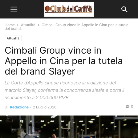
Home
Attualità
Cimbali Group vince in Appello in Cina per la tutela
del brand...
Attualità
Cimbali Group vince in
Appello in Cina per la tutela
del brand Slayer
La Corte d’Appello cinese riconosce la violazione del
marchio Slayer, conferma la concorrenza sleale e porta il
risarcimento a 2.000.000 RMB.
0
Di
Redazione
-
2 Luglio 2026