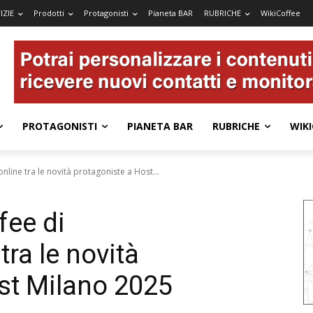
IZIE
Prodotti
Protagonisti
Pianeta BAR
RUBRICHE
WikiCoffee
PROTAGONISTI
PIANETA BAR
RUBRICHE
WIKI
online tra le novità protagoniste a Host...
fee di
tra le novità
st Milano 2025