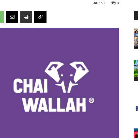
553
0