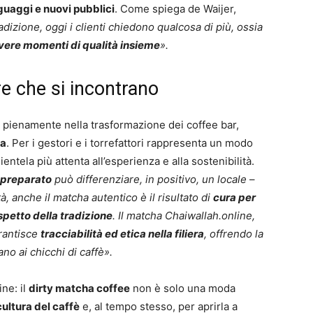
nguaggi e nuovi pubblici
. Come spiega de Waijer,
adizione, oggi i clienti chiedono qualcosa di più, ossia
vivere momenti di qualità insieme
».
re che si incontrano
e pienamente nella trasformazione dei coffee bar,
ra
. Per i gestori e i torrefattori rappresenta un modo
entela più attenta all’esperienza e alla sostenibilità.
 preparato
può differenziare, in positivo, un locale
–
tà, anche il matcha autentico è il risultato di
cura per
ispetto della tradizione
. Il matcha Chaiwallah.online,
arantisce
tracciabilità ed etica nella filiera
, offrendo la
no ai chicchi di caffè».
ine: il
dirty matcha coffee
non è solo una moda
cultura del caffè
e, al tempo stesso, per aprirla a