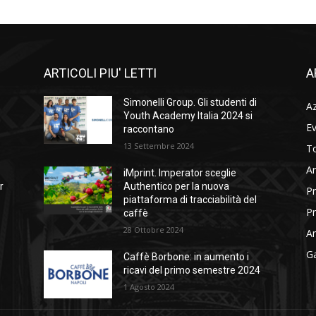
ARTICOLI PIU' LETTI
A
Simonelli Group. Gli studenti di
A
Youth Academy Italia 2024 si
Ev
raccontano
13 Settembre 2024
To
Ar
iMprint. Imperator sceglie
r
Authentico per la nuova
Pr
piattaforma di tracciabilità del
Pr
caffè
28 Ottobre 2024
Am
Ga
Caffè Borbone: in aumento i
ricavi del primo semestre 2024
1 Agosto 2024