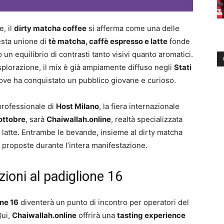
, il
dirty matcha coffee
si afferma come una delle
esta unione di
tè matcha, caffè espresso e latte
fonde
 equilibrio di contrasti tanto visivi quanto aromatici.
 esplorazione, il mix è già ampiamente diffuso negli
Stati
dove ha conquistato un pubblico giovane e curioso.
professionale di
Host Milano
, la fiera internazionale
ottobre
, sarà
Chaiwallah.online
, realtà specializzata
ai latte. Entrambe le bevande, insieme al dirty matcha
 proposte durante l’intera manifestazione.
ioni al padiglione 16
ne 16
diventerà un punto di incontro per operatori del
Qui,
Chaiwallah.online
offrirà una
tasting experience