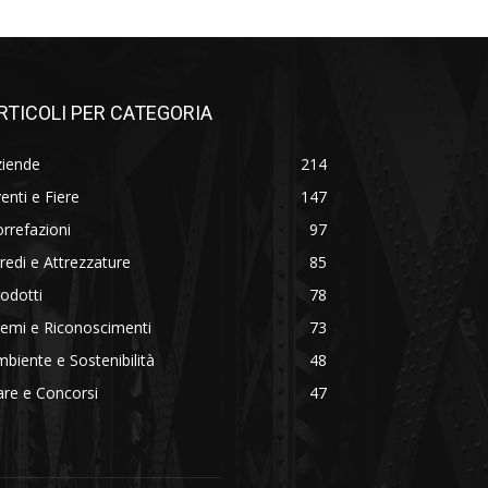
RTICOLI PER CATEGORIA
ziende
214
enti e Fiere
147
rrefazioni
97
redi e Attrezzature
85
odotti
78
emi e Riconoscimenti
73
biente e Sostenibilità
48
re e Concorsi
47