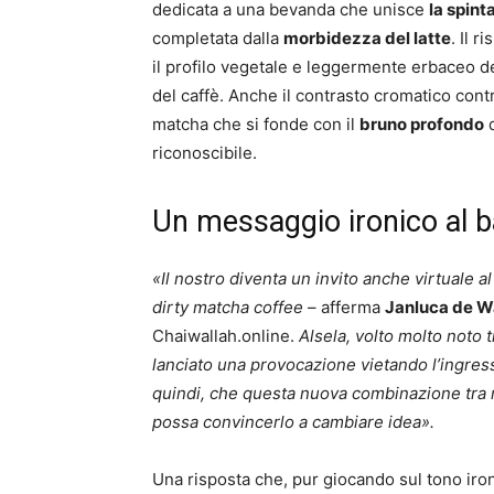
dedicata a una bevanda che unisce
la spint
completata dalla
morbidezza del latte
. Il r
il profilo vegetale e leggermente erbaceo del
del caffè. Anche il contrasto cromatico contr
matcha che si fonde con il
bruno profondo
d
riconoscibile.
Un messaggio ironico al ba
«Il nostro diventa un invito anche virtuale a
dirty matcha coffee
– afferma
Janluca de W
Chaiwallah.online.
Alsela, volto molto noto t
lanciato una provocazione vietando l’ingress
quindi, che questa nuova combinazione tra 
possa convincerlo a cambiare idea».
Una risposta che, pur giocando sul tono iron