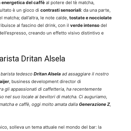
a energetica del caffè
al potere del tè matcha,
isultato è un gioco di
contrasti sensoriali
: da una parte,
 matcha; dall’altra, le note calde,
tostate e nocciolate
ibuisce al fascino del drink, con il
verde intenso
del
ell’espresso, creando un effetto visivo distintivo e
rista Dritan Alsela
l barista tedesco
Dritan Alsela
ad assaggiare il nostro
aijer
, business development director di
ra gli appassionati di caffetteria, ha recentemente
o nel suo locale ai bevitori di matcha. Ci auguriamo,
matcha e caffè, oggi molto amata dalla
Generazione Z
,
ico, solleva un tema attuale nel mondo del bar: la