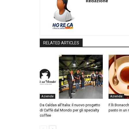
Redazione
RELATED ARTICLES
Aziende
Aziende
Da Caldas all’Italia: il nuovo progetto
F.lli Bonacch
di Caffè dal Mondo per gli specialty
pasto in un
coffee