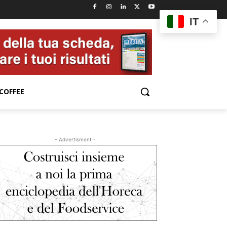
IT
COFFEE
- Advertisment -