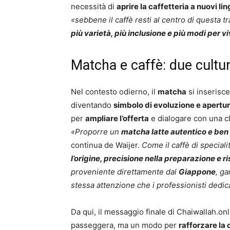
necessità di
aprire la caffetteria a nuovi li
«sebbene il caffè resti al centro di questa tr
più varietà, più inclusione e più modi per 
Matcha e caffè: due cultu
Nel contesto odierno, il
matcha
si inserisc
diventando
simbolo di evoluzione e apertu
per
ampliare l’offerta
e dialogare con una cli
«Proporre un
matcha latte autentico e ben
continua de Waijer.
Come il caffè di speciali
l’origine, precisione nella preparazione e r
proveniente direttamente dal
Giappone
, g
stessa attenzione che i professionisti dedica
Da qui, il messaggio finale di Chaiwallah.onl
passeggera, ma un modo per
rafforzare la 