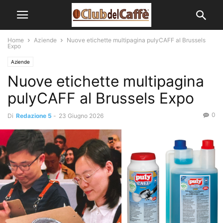
Home
Aziende
Nuove etichette multipagina pulyCAFF al Brussels
Expo
Aziende
Nuove etichette multipagina
pulyCAFF al Brussels Expo
0
Di
Redazione 5
-
23 Giugno 2026