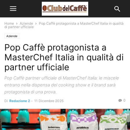
Home
Aziende
Pop Caffè protagonista a MasterChef Italia in qualità
di partner ufficiale
Aziende
Pop Caffè protagonista a
MasterChef Italia in qualità di
partner ufficiale
Pop Caffè partner ufficiale di MasterChef Italia: le miscele
entrano nella dispensa del cooking show e il brand sarà
protagonista di una prova.
0
Di
Redazione 2
-
11 Dicembre 2025