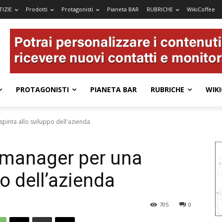
IZIE
Prodotti
Protagonisti
Pianeta BAR
RUBRICHE
WikiCoffee
PROTAGONISTI
PIANETA BAR
RUBRICHE
WIKI
pinta allo sviluppo dell'azienda
 manager per una
po dell’azienda
705
0