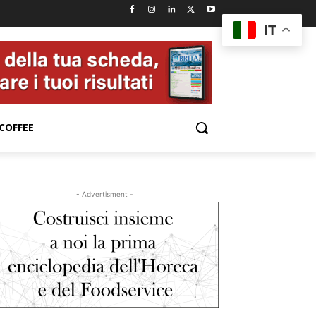
IT
COFFEE
- Advertisment -