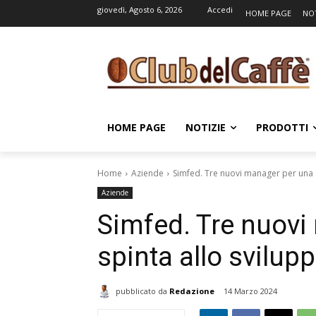
giovedì, Agosto 6, 2026
Accedi
HOME PAGE
NOT
HOME PAGE
NOTIZIE
PRODOTTI
Home
Aziende
Simfed. Tre nuovi manager per una s
Aziende
Simfed. Tre nuovi
spinta allo svilup
pubblicato da
Redazione
14 Marzo 2024