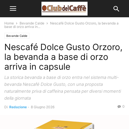
Home
Bevande Calde
Nescafé Dolce Gusto Orzoro, la bevanda a
base di orzo arriva in...
Bevande Calde
Nescafé Dolce Gusto Orzoro,
la bevanda a base di orzo
arriva in capsule
La storica bevanda a base di orzo entra nel sistema multi-
bevanda Nescafé Dolce Gusto, con una proposta
naturalmente priva di caffeina pensata per diversi momenti
della giornata
0
Di
Redazione
-
8 Giugno 2026