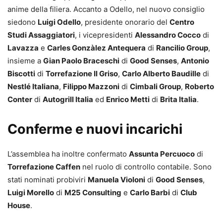
anime della filiera. Accanto a Odello, nel nuovo consiglio
siedono
Luigi Odello
, presidente onorario del
Centro
Studi Assaggiatori
, i vicepresidenti
Alessandro Cocco
di
Lavazza
e
Carles Gonzàlez Antequera
di
Rancilio Group
,
insieme a
Gian Paolo Braceschi
di
Good Senses
,
Antonio
Biscotti
di
Torrefazione Il Griso
,
Carlo Alberto Baudille
di
Nestlé Italiana
,
Filippo Mazzoni
di
Cimbali Group
,
Roberto
Conter
di
Autogrill Italia
ed
Enrico Metti
di
Brita Italia
.
Conferme e nuovi incarichi
L’assemblea ha inoltre confermato
Assunta Percuoco
di
Torrefazione Caffen
nel ruolo di controllo contabile. Sono
stati nominati probiviri
Manuela Violoni
di
Good Senses
,
Luigi Morello
di
M25 Consulting
e
Carlo Barbi
di
Club
House
.