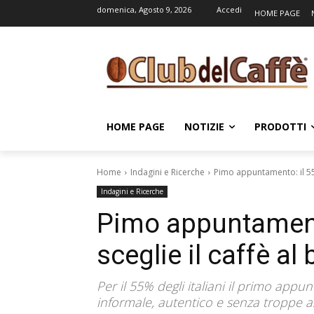
domenica, Agosto 9, 2026
Accedi
HOME PAGE
HOME PAGE
NOTIZIE
PRODOTTI
Home
Indagini e Ricerche
Pimo appuntamento: il 55% 
Indagini e Ricerche
Pimo appuntamento:
sceglie il caffè al 
Per il 55% degli italiani il primo appu
informale, autentico e senza troppe as