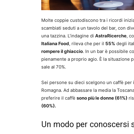
Molte coppie custodiscono tra i ricordi inizial
scambiati seduti a un tavolo del bar, con di
una tazzina. L’indagine di
AstraRicerche
, c
Italiana Food
, rileva che per il
55%
degli ita
rompere il ghiaccio
. In un bar è possibile c
pienamente a proprio agio. È la situazione p
sale al 70%.
Sei persone su dieci scelgono un caffè per i
Romagna. Ad abbassare la media la Toscana, 
preferire il caffè
sono più le donne (61%)
ris
(60%).
Un modo per conoscersi s