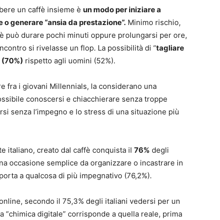
 bere un caffè insieme è
un modo per iniziare a
 o generare “ansia da prestazione”.
Minimo rischio,
 può durare pochi minuti oppure prolungarsi per ore,
contro si rivelasse un flop. La possibilità di “
tagliare
 (70%)
rispetto agli uomini (52%).
e fra i giovani Millennials, la considerano una
possibile conoscersi e chiacchierare senza troppe
i senza l’impegno e lo stress di una situazione più
te italiano, creato dal caffè conquista il
76%
degli
è una occasione semplice da organizzare o incastrare in
porta a qualcosa di più impegnativo (76,2%).
online, secondo il 75,3% degli italiani vedersi per un
a “chimica digitale” corrisponde a quella reale, prima