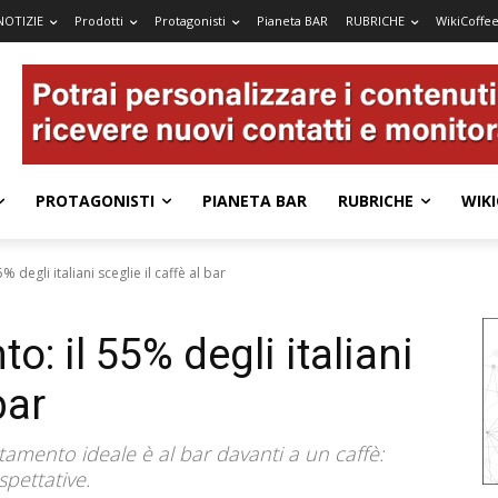
NOTIZIE
Prodotti
Protagonisti
Pianeta BAR
RUBRICHE
WikiCoffe
PROTAGONISTI
PIANETA BAR
RUBRICHE
WIKI
degli italiani sceglie il caffè al bar
 il 55% degli italiani
bar
ntamento ideale è al bar davanti a un caffè:
pettative.